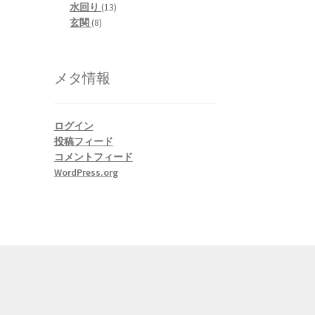
13
products
水回り
13
8
products
玄関
8
products
メタ情報
ログイン
投稿フィード
コメントフィード
WordPress.org