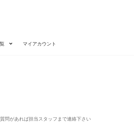
覧
マイアカウント
【統合】滋賀 2軒目
マイアカウント
備品一覧
備品依頼リスト
質問があれば担当スタッフまで連絡下さい