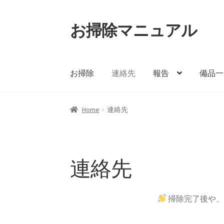
お掃除マニュアル
ナ
コ
ビ
ン
ゲ
テ
ー
ン
お掃除
連絡先
報告
備品一
シ
ツ
ョ
へ
ン
ス
ホーム
【統合】京都
【統合】滋賀 1軒目
Home
連絡先
へ
キ
ス
ッ
備品依頼完了
報告
連絡先
キ
プ
ッ
連絡先
プ
掃除完了後や、