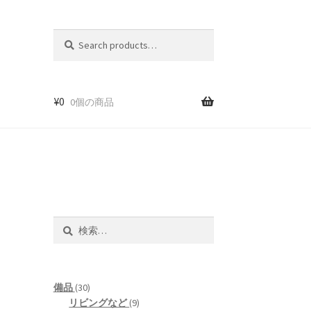
Search
S
for:
e
a
r
c
¥
0
0個の商品
h
検
索:
30
備品
30
products
9
リビングなど
9